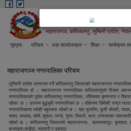
Skip to main content
महाराजगंज नगरपालिका
महाराजगंज, कपिलवस्तु, लुम्बिनी प्रदेश, नेपा
महाराजगंज नगरपालिका, कपिलवस्तु
गृहपृष्ठ
परिचय
वडा कार्यालयहरु
शिक्षा
कार्यक्रम 
महाराजगञ्ज नगरपालिका परिचय
लुम्बिनी प्रदेश अन्तरगत पर्ने कपिलवस्तु जिल्लाको महाराजगञ्ज नगरपालिका
नगरपालिका हो । महाराजगञ्ज नगरपालिका कपिलवस्तुको विचमा अवा
नगरपालिकाको पुर्वमा कपिलवस्तु नगरपालिका, पश्चिममा कृष्णनगर र शिव
रहेका छ । उत्तरमा बुद्धभुमी नगरपालिका छ । दक्षिणमा छिमेकी राष्ट्र भार
नगरपालिकामा मधेशी बहुल्यता रहेको छ । यहा मुस्लीम, कुर्मी चौधरी, याद
चामर, मल्लाह, धोबी, शुक्ला, पाण्डे, गुप्ता, तिवारी, थारु, लगायतका जातजात
रहेको छ । कपिलवस्तु जिल्लाको महाराजगञ्ज, बलरमावापुर, कुशहवा, हर्
कजरहवा,बरईपुर, भलवारी र उदयपुर