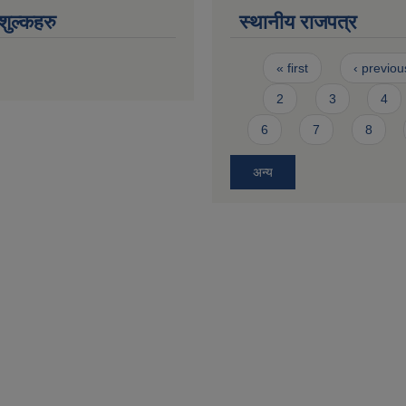
ुल्कहरु
स्थानीय राजपत्र
Pages
« first
‹ previou
2
3
4
6
7
8
अन्य