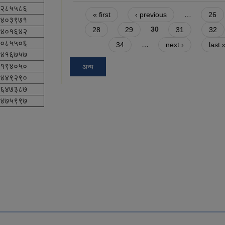
२८५५८६
Pages
« first
‹ previous
…
26
४०३९७१
28
29
30
31
32
४०१६४२
०८५५०६
34
…
next ›
last 
४१६७५७
१९४०५०
अन्य
४४९२९०
६४७३८७
४७५९९७