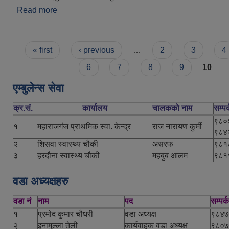
Read more
about महाराजगञ्ज नगरपालिका परिचय
Pages
« first
‹ previous
…
2
3
4
6
7
8
9
10
एम्बुलेन्स सेवा
क्र.सं.
कार्यालय
चालकको नाम
सम्पर्
९८०
१
महाराजगंज प्राथमिक स्वा. केन्द्र
राज नारायण कुर्मी
९८४
२
शिसवा स्वास्थ्य चौकी
असरफ
९८१
३
हरदौना स्वास्थ्य चौकी
महबुब आलम
९८१
वडा अध्यक्षहरु
वडा नं
नाम
पद
सम्पर्
१
प्रमोद कुमार चौधरी
वडा अध्यक्ष
९८४७
२
इनामुल्ला तेली
कार्यवाहक वडा अध्यक्ष
९८०७