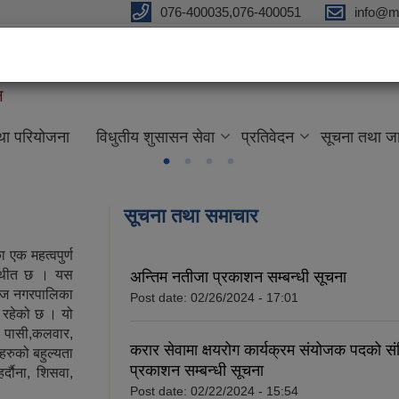
076-400035,076-400051
info@m
ल
तथा परियोजना
विधुतीय शुसासन सेवा
प्रतिवेदन
सूचना तथा ज
सूचना तथा समाचार
 एक महत्वपुर्ण
स्थीत छ । यस
अन्तिम नतीजा प्रकाशन सम्बन्धी सूचना
राज नगरपालिका
Post date:
02/26/2024 - 17:01
त रहेको छ । यो
व, पासी,कलवार,
करार सेवामा क्षयरोग कार्यक्रम संयोजक पदको संक्
ीहरुको बहुल्यता
प्रकाशन सम्बन्धी सूचना
दाैना, शिसवा,
Post date:
02/22/2024 - 15:54