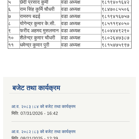
५
छेदी प्रसाद कुर्मी
वडा अध्यक्ष
९८१९४०१६४२
६
राम सिंह कुर्मि चौधरी
वडा अध्यक्ष
९८४७०८५५०६
७
रामरुप बढई
वडा अध्यक्ष
९८१९४१६७५७
८
योगेन्द्र कुमार के.सी.
वडा अध्यक्ष
९८५११९४०५०
९
फरीद अहमद मुसलमान
वडा अध्यक्ष
९८०४४४९२९०
१०
शैलेन्द्र कुमार चौधरी
वडा अध्यक्ष
९८०२६४७३८७
११
धमेन्द्र कुमार पुरी
वडा अध्यक्ष
९८१५४७५९९७
बजेट तथा कार्यक्रम
आ.व. २०८३।८४ को बजेट तथा कार्यक्रम
मिति:
07/31/2026 - 16:42
आ.व. २०८२।८३ को बजेट तथा कार्यक्रम
मिति:
08/21/2025 - 12:39