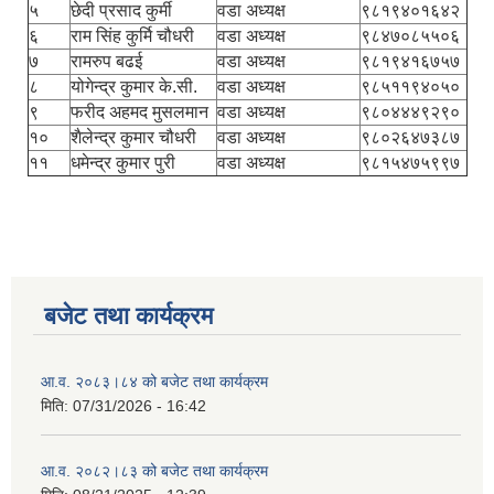
५
छेदी प्रसाद कुर्मी
वडा अध्यक्ष
९८१९४०१६४२
६
राम सिंह कुर्मि चौधरी
वडा अध्यक्ष
९८४७०८५५०६
७
रामरुप बढई
वडा अध्यक्ष
९८१९४१६७५७
८
योगेन्द्र कुमार के.सी.
वडा अध्यक्ष
९८५११९४०५०
९
फरीद अहमद मुसलमान
वडा अध्यक्ष
९८०४४४९२९०
१०
शैलेन्द्र कुमार चौधरी
वडा अध्यक्ष
९८०२६४७३८७
११
धमेन्द्र कुमार पुरी
वडा अध्यक्ष
९८१५४७५९९७
बजेट तथा कार्यक्रम
आ.व. २०८३।८४ को बजेट तथा कार्यक्रम
मिति:
07/31/2026 - 16:42
आ.व. २०८२।८३ को बजेट तथा कार्यक्रम