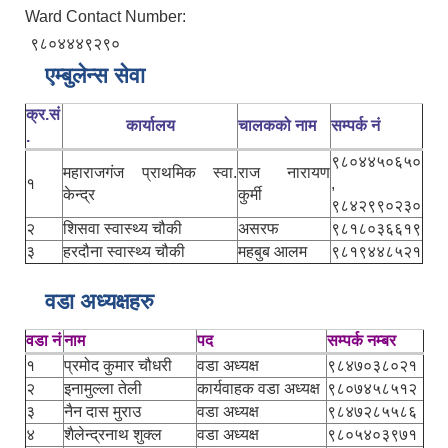
Ward Contact Number:
९८०४४४९२९०
एम्बुलेन्स सेवा
क्र.सं
कार्यालय
चालकको नाम
सम्पर्क नं
.
९८०४४५०६५०
महाराजगंज प्राथमिक स्वा.
राज नारायण
१
,
केन्द्र
कुर्मी
९८४२९९०२३०
२
शिसवा स्वास्थ्य चौकी
असरफ
९८१८०३६६१९
३
हरदौना स्वास्थ्य चौकी
महबुब आलम
९८१९४४८५२१
वडा अध्यक्षहरु
वडा नं
नाम
पद
सम्पर्क नम्बर
१
प्रमोद कुमार चौधरी
वडा अध्यक्ष
९८४७०३८०२१
२
इनामुल्ला तेली
कार्यवाहक वडा अध्यक्ष
९८०७४५८५१२
३
नैन दास मुराउ
वडा अध्यक्ष
९८४७२८५५८६
४
शैलेन्द्रनाथ शुक्ल
वडा अध्यक्ष
९८०५४०३९७१