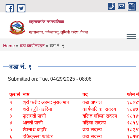
Skip to main content
महाराजगंज नगरपालिका
महाराजगंज, कपिलवस्तु, लुम्बिनी प्रदेश, नेपाल
You are here
Home
»
वडा कार्यालयहरु
» वडा नं. ९
वडा नं. ९
Submitted on:
Tue, 04/29/2025 - 08:06
क्र.सं
नाम
पद
फोन नं
१
श्री फरीद अहमद मुसलमान
वडा अध्यक्ष
९८०४
२
श्री शुद्धी गडरिया
कार्यपालिका सदस्य
९८४७
३
फूलमती पासी
दलित महिला सदस्य
९८१४
४
आरती पासी
महिला सदस्य
९८१६
५
शेषनाथ कहाँर
वडा सदस्य
९८२१
६
हकिकुल्ला फकिर
वडा सदस्य
९८१७