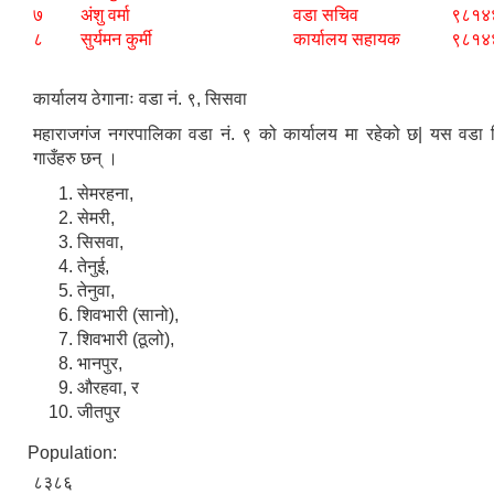
७
अंशु वर्मा
वडा सचिव
९८१४
८
सुर्यमन कुर्मी
कार्यालय सहायक
९८१४
कार्यालय ठेगानाः वडा नं. ९, सिसवा
महाराजगंज नगरपालिका वडा नं. ९ को कार्यालय मा रहेको छ| यस वडा 
गाउँहरु छन् ।
सेमरहना,
सेमरी,
सिसवा,
तेनुई,
तेनुवा,
शिवभारी (सानो),
शिवभारी (ठूलो),
भानपुर,
औरहवा, र
जीतपुर
Population:
८३८६