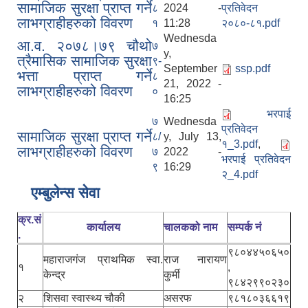
सामाजिक सुरक्षा प्राप्त गर्ने
८
2024 -
प्रतिवेदन
लाभग्राहीहरुको विवरण
१
11:28
२०८०-८१.pdf
Wednesda
आ.व. २०७८।७९ चौथो
७
y,
त्रैमासिक सामाजिक सुरक्षा
९-
September
ssp.pdf
भत्ता प्राप्त गर्ने
८
21, 2022 -
लाभग्राहीहरुको विवरण
०
16:25
भरपाई
७
Wednesda
प्रतिवेदन
सामाजिक सुरक्षा प्राप्त गर्ने
८/
y, July 13,
१_3.pdf
,
लाभग्राहीहरुको विवरण
७
2022 -
भरपाई प्रतिवेदन
९
16:29
२_4.pdf
एम्बुलेन्स सेवा
क्र.सं
कार्यालय
चालकको नाम
सम्पर्क नं
.
९८०४४५०६५०
महाराजगंज प्राथमिक स्वा.
राज नारायण
१
,
केन्द्र
कुर्मी
९८४२९९०२३०
२
शिसवा स्वास्थ्य चौकी
असरफ
९८१८०३६६१९