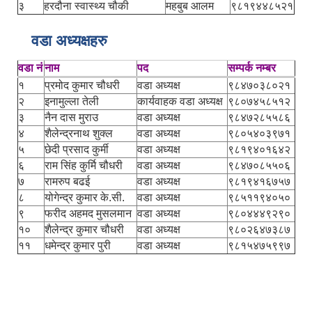
३
हरदौना स्वास्थ्य चौकी
महबुब आलम
९८१९४४८५२१
वडा अध्यक्षहरु
वडा नं
नाम
पद
सम्पर्क नम्बर
१
प्रमोद कुमार चौधरी
वडा अध्यक्ष
९८४७०३८०२१
२
इनामुल्ला तेली
कार्यवाहक वडा अध्यक्ष
९८०७४५८५१२
३
नैन दास मुराउ
वडा अध्यक्ष
९८४७२८५५८६
४
शैलेन्द्रनाथ शुक्ल
वडा अध्यक्ष
९८०५४०३९७१
५
छेदी प्रसाद कुर्मी
वडा अध्यक्ष
९८१९४०१६४२
६
राम सिंह कुर्मि चौधरी
वडा अध्यक्ष
९८४७०८५५०६
७
रामरुप बढई
वडा अध्यक्ष
९८१९४१६७५७
८
योगेन्द्र कुमार के.सी.
वडा अध्यक्ष
९८५११९४०५०
९
फरीद अहमद मुसलमान
वडा अध्यक्ष
९८०४४४९२९०
१०
शैलेन्द्र कुमार चौधरी
वडा अध्यक्ष
९८०२६४७३८७
११
धमेन्द्र कुमार पुरी
वडा अध्यक्ष
९८१५४७५९९७