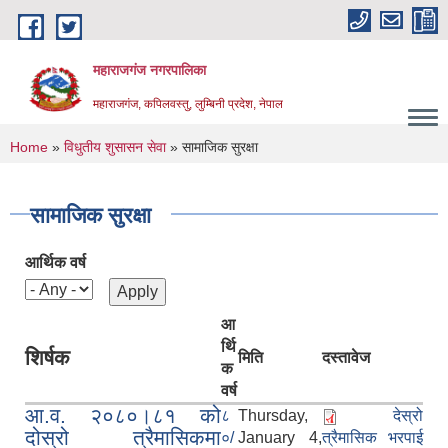
Skip to main content
महाराजगंज नगरपालिका
महाराजगंज, कपिलवस्तु, लुम्बिनी प्रदेश, नेपाल
You are here
Home
»
विधुतीय शुसासन सेवा
» सामाजिक सुरक्षा
सामाजिक सुरक्षा
आर्थिक वर्ष
आ
र्थि
शिर्षक
मिति
दस्तावेज
क
वर्ष
आ.व. २०८०।८१ को
८
Thursday,
देस्रो
दोस्रो त्रैमासिकमा
०/
January 4,
त्रैमासिक भरपाई