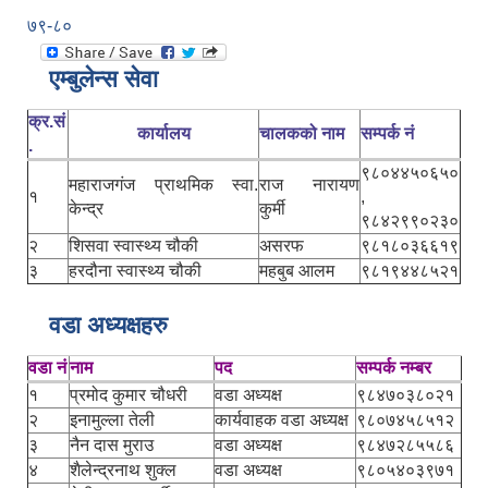
७९-८०
एम्बुलेन्स सेवा
क्र.सं
कार्यालय
चालकको नाम
सम्पर्क नं
.
९८०४४५०६५०
महाराजगंज प्राथमिक स्वा.
राज नारायण
१
,
केन्द्र
कुर्मी
९८४२९९०२३०
२
शिसवा स्वास्थ्य चौकी
असरफ
९८१८०३६६१९
३
हरदौना स्वास्थ्य चौकी
महबुब आलम
९८१९४४८५२१
वडा अध्यक्षहरु
वडा नं
नाम
पद
सम्पर्क नम्बर
१
प्रमोद कुमार चौधरी
वडा अध्यक्ष
९८४७०३८०२१
२
इनामुल्ला तेली
कार्यवाहक वडा अध्यक्ष
९८०७४५८५१२
३
नैन दास मुराउ
वडा अध्यक्ष
९८४७२८५५८६
४
शैलेन्द्रनाथ शुक्ल
वडा अध्यक्ष
९८०५४०३९७१