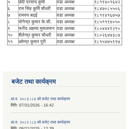
५
छेदी प्रसाद कुर्मी
वडा अध्यक्ष
९८१९४०१६४२
६
राम सिंह कुर्मि चौधरी
वडा अध्यक्ष
९८४७०८५५०६
७
रामरुप बढई
वडा अध्यक्ष
९८१९४१६७५७
८
योगेन्द्र कुमार के.सी.
वडा अध्यक्ष
९८५११९४०५०
९
फरीद अहमद मुसलमान
वडा अध्यक्ष
९८०४४४९२९०
१०
शैलेन्द्र कुमार चौधरी
वडा अध्यक्ष
९८०२६४७३८७
११
धमेन्द्र कुमार पुरी
वडा अध्यक्ष
९८१५४७५९९७
बजेट तथा कार्यक्रम
आ.व. २०८३।८४ को बजेट तथा कार्यक्रम
मिति:
07/31/2026 - 16:42
आ.व. २०८२।८३ को बजेट तथा कार्यक्रम
मिति:
08/21/2025 - 12:39