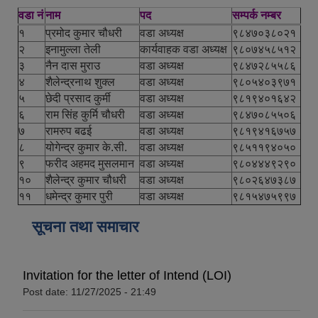
वडा नं
नाम
पद
सम्पर्क नम्बर
१
प्रमोद कुमार चौधरी
वडा अध्यक्ष
९८४७०३८०२१
२
इनामुल्ला तेली
कार्यवाहक वडा अध्यक्ष
९८०७४५८५१२
३
नैन दास मुराउ
वडा अध्यक्ष
९८४७२८५५८६
४
शैलेन्द्रनाथ शुक्ल
वडा अध्यक्ष
९८०५४०३९७१
५
छेदी प्रसाद कुर्मी
वडा अध्यक्ष
९८१९४०१६४२
६
राम सिंह कुर्मि चौधरी
वडा अध्यक्ष
९८४७०८५५०६
७
रामरुप बढई
वडा अध्यक्ष
९८१९४१६७५७
८
योगेन्द्र कुमार के.सी.
वडा अध्यक्ष
९८५११९४०५०
९
फरीद अहमद मुसलमान
वडा अध्यक्ष
९८०४४४९२९०
१०
शैलेन्द्र कुमार चौधरी
वडा अध्यक्ष
९८०२६४७३८७
११
धमेन्द्र कुमार पुरी
वडा अध्यक्ष
९८१५४७५९९७
सूचना तथा समाचार
Invitation for the letter of Intend (LOI)
Post date:
11/27/2025 - 21:49