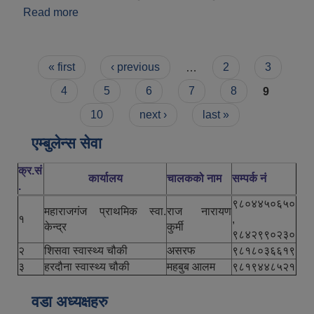
Read more
about महाराजगञ्ज नगरपालिका परिचय
Pages
« first
‹ previous
…
2
3
4
5
6
7
8
9
10
next ›
last »
एम्बुलेन्स सेवा
क्र.सं
कार्यालय
चालकको नाम
सम्पर्क नं
.
९८०४४५०६५०
महाराजगंज प्राथमिक स्वा.
राज नारायण
१
,
केन्द्र
कुर्मी
९८४२९९०२३०
२
शिसवा स्वास्थ्य चौकी
असरफ
९८१८०३६६१९
३
हरदौना स्वास्थ्य चौकी
महबुब आलम
९८१९४४८५२१
वडा अध्यक्षहरु