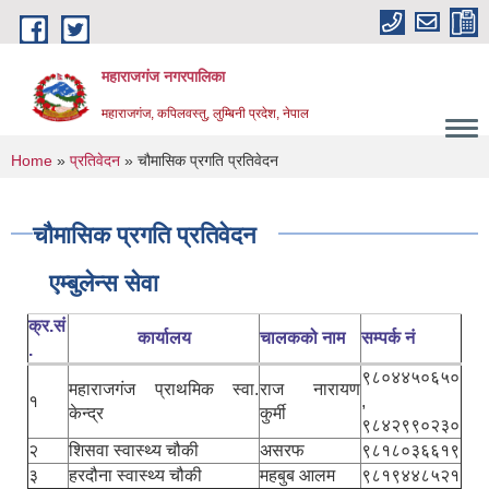
Skip to main content
महाराजगंज नगरपालिका
महाराजगंज, कपिलवस्तु, लुम्बिनी प्रदेश, नेपाल
You are here
Home
»
प्रतिवेदन
» चौमासिक प्रगति प्रतिवेदन
चौमासिक प्रगति प्रतिवेदन
एम्बुलेन्स सेवा
क्र.सं
कार्यालय
चालकको नाम
सम्पर्क नं
.
९८०४४५०६५०
महाराजगंज प्राथमिक स्वा.
राज नारायण
१
,
केन्द्र
कुर्मी
९८४२९९०२३०
२
शिसवा स्वास्थ्य चौकी
असरफ
९८१८०३६६१९
३
हरदौना स्वास्थ्य चौकी
महबुब आलम
९८१९४४८५२१