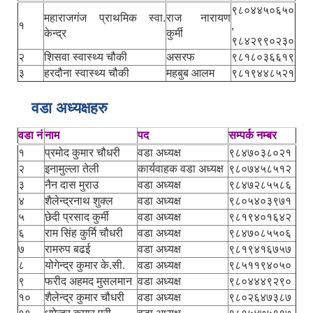
९८०४४५०६५०
महाराजगंज प्राथमिक स्वा.
राज नारायण
१
,
केन्द्र
कुर्मी
९८४२९९०२३०
२
शिसवा स्वास्थ्य चौकी
असरफ
९८१८०३६६१९
३
हरदौना स्वास्थ्य चौकी
महबुब आलम
९८१९४४८५२१
वडा अध्यक्षहरु
वडा नं
नाम
पद
सम्पर्क नम्बर
१
प्रमोद कुमार चौधरी
वडा अध्यक्ष
९८४७०३८०२१
२
इनामुल्ला तेली
कार्यवाहक वडा अध्यक्ष
९८०७४५८५१२
३
नैन दास मुराउ
वडा अध्यक्ष
९८४७२८५५८६
४
शैलेन्द्रनाथ शुक्ल
वडा अध्यक्ष
९८०५४०३९७१
५
छेदी प्रसाद कुर्मी
वडा अध्यक्ष
९८१९४०१६४२
६
राम सिंह कुर्मि चौधरी
वडा अध्यक्ष
९८४७०८५५०६
७
रामरुप बढई
वडा अध्यक्ष
९८१९४१६७५७
८
योगेन्द्र कुमार के.सी.
वडा अध्यक्ष
९८५११९४०५०
९
फरीद अहमद मुसलमान
वडा अध्यक्ष
९८०४४४९२९०
१०
शैलेन्द्र कुमार चौधरी
वडा अध्यक्ष
९८०२६४७३८७