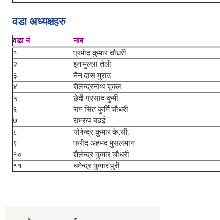
वडा अध्यक्षहरु
वडा नं
नाम
१
प्रमोद कुमार चौधरी
२
इनामुल्ला तेली
३
नैन दास मुराउ
४
शैलेन्द्रनाथ शुक्ल
५
छेदी प्रसाद कुर्मी
६
राम सिंह कुर्मि चौधरी
७
रामरुप बढई
८
योगेन्द्र कुमार के.सी.
९
फरीद अहमद मुसलमान
१०
शैलेन्द्र कुमार चौधरी
११
धमेन्द्र कुमार पुरी