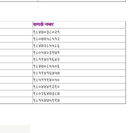
सम्पर्क नम्बर
९८४७०३८०२१
९८०७४५८५१२
९८४७२८५५८६
९८०५४०३९७१
९८१९४०१६४२
९८४७०८५५०६
९८१९४१६७५७
९८५११९४०५०
९८०४४४९२९०
९८०२६४७३८७
९८१५४७५९९७