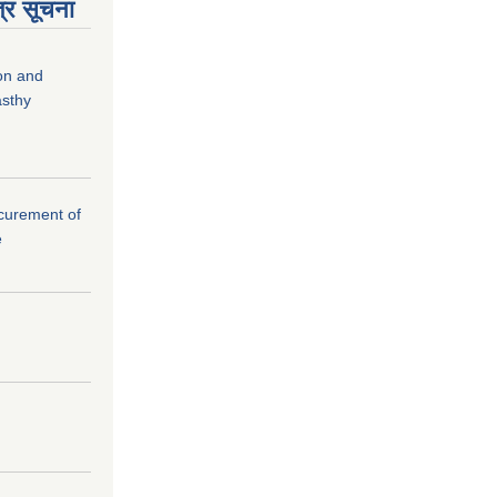
्र सूचना
ion and
asthy
rocurement of
e