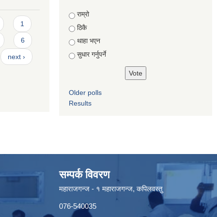
Choices
राम्रो
1
ठिकै
6
थाहा भएन
सुधार गर्नुपर्ने
next ›
Older polls
Results
सम्पर्क विवरण
महाराजगन्ज - १ महाराजगन्ज, कपिलवस्तु
076-540035