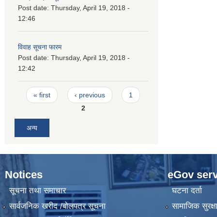
Post date:
Thursday, April 19, 2018 -
12:46
विवाह सूचना फारम
Post date:
Thursday, April 19, 2018 -
12:42
Pages
« first
‹ previous
1
2
अन्य
Notices
eGov serv
सूचना तथा समाचार
घटना दर्ता
सार्वजनिक खरीद /बोलपत्र सूचना
सामाजिक सुरक्ष