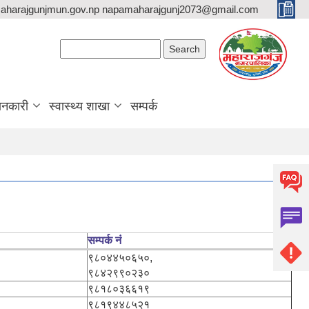
aharajgunjmun.gov.np napamaharajgunj2073@gmail.com
Search form
Search
ानकारी
स्वास्थ्य शाखा
सम्पर्क
सम्पर्क नं
९८०४४५०६५०,
९८४२९९०२३०
९८१८०३६६१९
९८१९४४८५२१