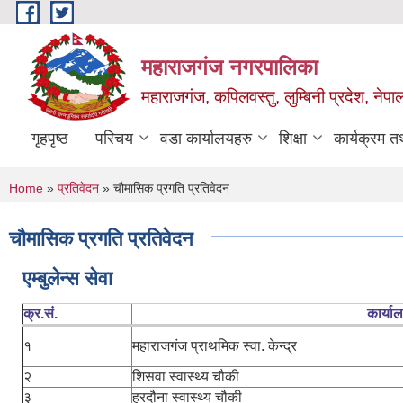
Skip to main content
महाराजगंज नगरपालिका
महाराजगंज, कपिलवस्तु, लुम्बिनी प्रदेश, नेपा
गृहपृष्ठ
परिचय
वडा कार्यालयहरु
शिक्षा
कार्यक्रम 
You are here
Home
»
प्रतिवेदन
» चौमासिक प्रगति प्रतिवेदन
चौमासिक प्रगति प्रतिवेदन
एम्बुलेन्स सेवा
क्र.सं.
कार्या
१
महाराजगंज प्राथमिक स्वा. केन्द्र
२
शिसवा स्वास्थ्य चौकी
३
हरदौना स्वास्थ्य चौकी