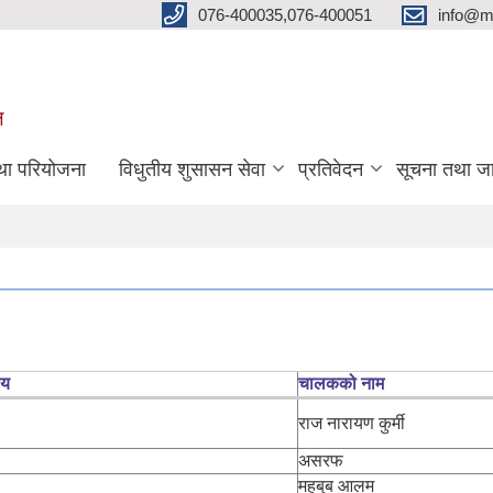
076-400035,076-400051
info@m
ल
तथा परियोजना
विधुतीय शुसासन सेवा
प्रतिवेदन
सूचना तथा ज
लय
चालकको नाम
राज नारायण कुर्मी
असरफ
महबुब आलम