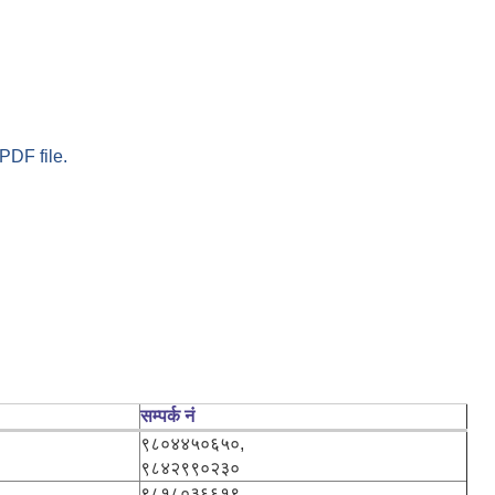
PDF file.
सम्पर्क नं
९८०४४५०६५०,
९८४२९९०२३०
९८१८०३६६१९