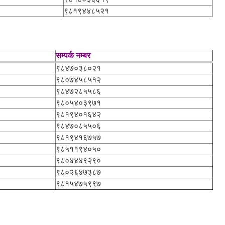
९८१९४४८५२१
सम्पर्क नम्बर
९८४७०३८०२१
९८०७४५८५१२
९८४७२८५५८६
९८०५४०३९७१
९८१९४०१६४२
९८४७०८५५०६
९८१९४१६७५७
९८५११९४०५०
९८०४४४९२९०
९८०२६४७३८७
९८१५४७५९९७