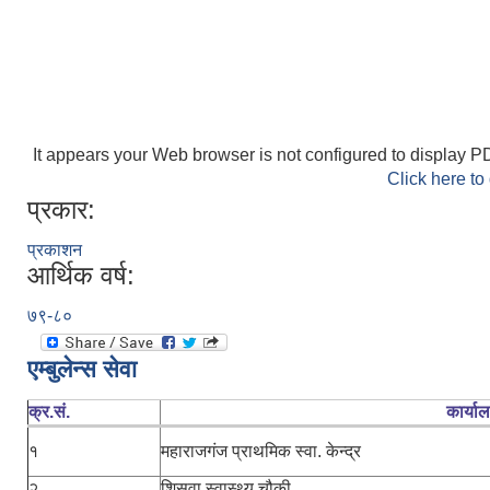
It appears your Web browser is not configured to display PD
Click here to
प्रकार:
प्रकाशन
आर्थिक वर्ष:
७९-८०
एम्बुलेन्स सेवा
क्र.सं.
कार्या
१
महाराजगंज प्राथमिक स्वा. केन्द्र
२
शिसवा स्वास्थ्य चौकी