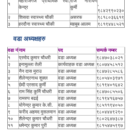
महाराजगंज प्राथमिक स्वा.
राज नारायण
१
,
केन्द्र
कुर्मी
९८४२९९०२३०
२
शिसवा स्वास्थ्य चौकी
असरफ
९८१८०३६६१९
३
हरदौना स्वास्थ्य चौकी
महबुब आलम
९८१९४४८५२१
वडा अध्यक्षहरु
वडा नं
नाम
पद
सम्पर्क नम्बर
१
प्रमोद कुमार चौधरी
वडा अध्यक्ष
९८४७०३८०२१
२
इनामुल्ला तेली
कार्यवाहक वडा अध्यक्ष
९८०७४५८५१२
३
नैन दास मुराउ
वडा अध्यक्ष
९८४७२८५५८६
४
शैलेन्द्रनाथ शुक्ल
वडा अध्यक्ष
९८०५४०३९७१
५
छेदी प्रसाद कुर्मी
वडा अध्यक्ष
९८१९४०१६४२
६
राम सिंह कुर्मि चौधरी
वडा अध्यक्ष
९८४७०८५५०६
७
रामरुप बढई
वडा अध्यक्ष
९८१९४१६७५७
८
योगेन्द्र कुमार के.सी.
वडा अध्यक्ष
९८५११९४०५०
९
फरीद अहमद मुसलमान
वडा अध्यक्ष
९८०४४४९२९०
१०
शैलेन्द्र कुमार चौधरी
वडा अध्यक्ष
९८०२६४७३८७
११
धमेन्द्र कुमार पुरी
वडा अध्यक्ष
९८१५४७५९९७