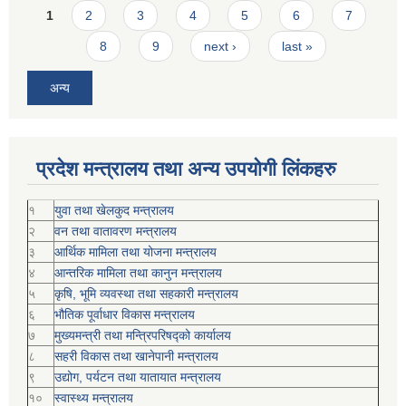
Pages
1
2
3
4
5
6
7
8
9
next ›
last »
अन्य
प्रदेश मन्त्रालय तथा अन्य उपयोगी लिंकहरु
१
युवा तथा खेलकुद मन्त्रालय
२
वन तथा वातावरण मन्त्रालय
३
आर्थिक मामिला तथा योजना मन्त्रालय
४
आन्तरिक मामिला तथा कानुन मन्त्रालय
५
कृषि, भूमि व्यवस्था तथा सहकारी मन्त्रालय
६
भौतिक पूर्वाधार विकास मन्त्रालय
७
मुख्यमन्त्री तथा मन्त्रिपरिषद्को कार्यालय
८
सहरी विकास तथा खानेपानी मन्त्रालय
९
उद्योग, पर्यटन तथा यातायात मन्त्रालय
१०
स्वास्थ्य मन्त्रालय