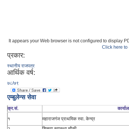
It appears your Web browser is not configured to display PD
Click here to
प्रकार:
स्थानीय राजपत्र
आर्थिक वर्ष:
७८/७९
एम्बुलेन्स सेवा
क्र.सं.
कार्या
१
महाराजगंज प्राथमिक स्वा. केन्द्र
२
शिसवा स्वास्थ्य चौकी