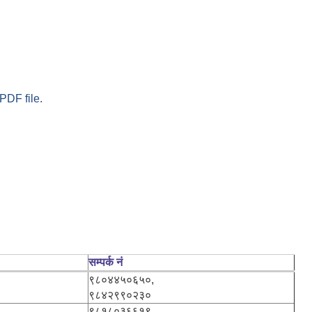
PDF file.
सम्पर्क नं
९८०४४५०६५०,
९८४२९९०२३०
९८१८०३६६१९