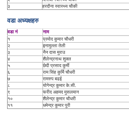
३
हरदौना स्वास्थ्य चौकी
वडा अध्यक्षहरु
वडा नं
नाम
१
प्रमोद कुमार चौधरी
२
इनामुल्ला तेली
३
नैन दास मुराउ
४
शैलेन्द्रनाथ शुक्ल
५
छेदी प्रसाद कुर्मी
६
राम सिंह कुर्मि चौधरी
७
रामरुप बढई
८
योगेन्द्र कुमार के.सी.
९
फरीद अहमद मुसलमान
१०
शैलेन्द्र कुमार चौधरी
११
धमेन्द्र कुमार पुरी