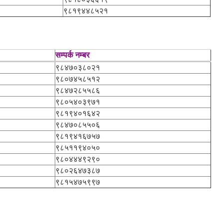
९८१९४४८५२१
सम्पर्क नम्बर
९८४७०३८०२१
९८०७४५८५१२
९८४७२८५५८६
९८०५४०३९७१
९८१९४०१६४२
९८४७०८५५०६
९८१९४१६७५७
९८५११९४०५०
९८०४४४९२९०
९८०२६४७३८७
९८१५४७५९९७