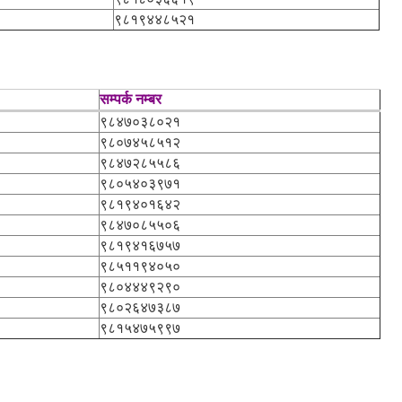
९८१९४४८५२१
सम्पर्क नम्बर
९८४७०३८०२१
९८०७४५८५१२
९८४७२८५५८६
९८०५४०३९७१
९८१९४०१६४२
९८४७०८५५०६
९८१९४१६७५७
९८५११९४०५०
९८०४४४९२९०
९८०२६४७३८७
९८१५४७५९९७