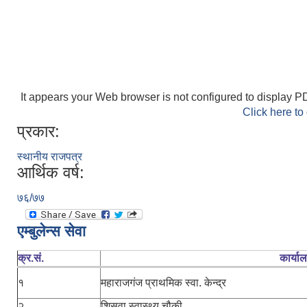
It appears your Web browser is not configured to display PD
Click here to
प्रकार:
स्थानीय राजपत्र
आर्थिक वर्ष:
७६/७७
एम्बुलेन्स सेवा
क्र.सं.
कार्या
१
महाराजगंज प्राथमिक स्वा. केन्द्र
२
शिसवा स्वास्थ्य चौकी