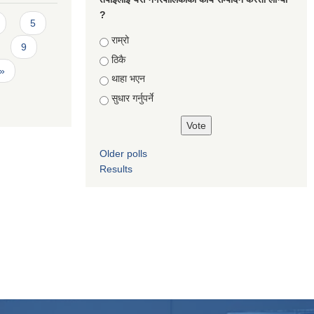
?
5
Choices
राम्रो
9
ठिकै
 »
थाहा भएन
सुधार गर्नुपर्ने
Older polls
Results