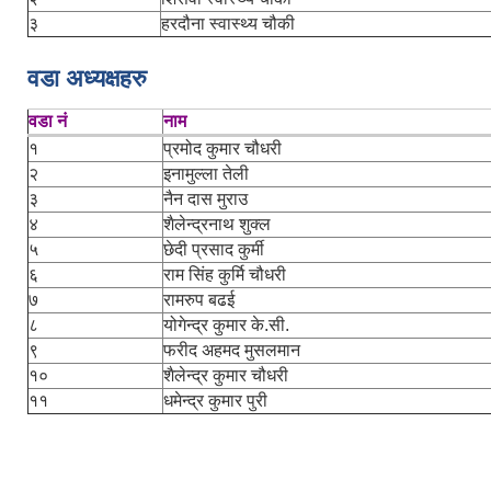
३
हरदौना स्वास्थ्य चौकी
वडा अध्यक्षहरु
वडा नं
नाम
१
प्रमोद कुमार चौधरी
२
इनामुल्ला तेली
३
नैन दास मुराउ
४
शैलेन्द्रनाथ शुक्ल
५
छेदी प्रसाद कुर्मी
६
राम सिंह कुर्मि चौधरी
७
रामरुप बढई
८
योगेन्द्र कुमार के.सी.
९
फरीद अहमद मुसलमान
१०
शैलेन्द्र कुमार चौधरी
११
धमेन्द्र कुमार पुरी