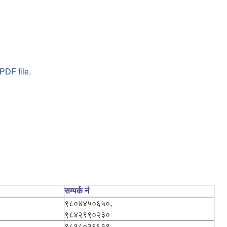
PDF file.
सम्पर्क नं
९८०४४५०६५०,
९८४२९९०२३०
९८१८०३६६१९