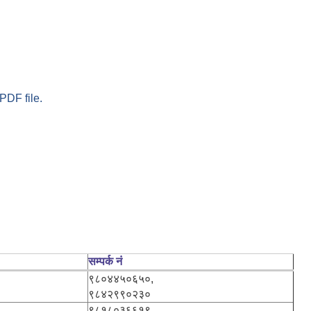
PDF file.
सम्पर्क नं
९८०४४५०६५०,
९८४२९९०२३०
९८१८०३६६१९