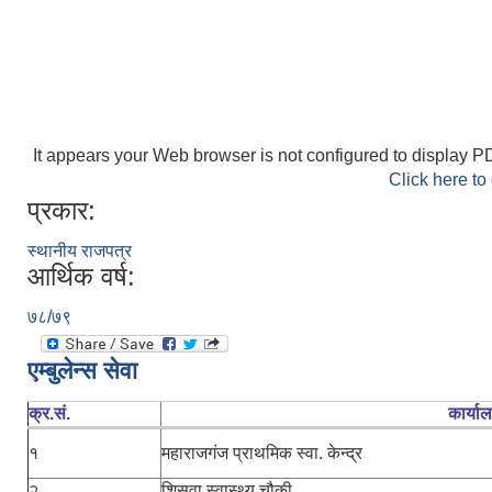
It appears your Web browser is not configured to display PD
Click here to
प्रकार:
स्थानीय राजपत्र
आर्थिक वर्ष:
७८/७९
एम्बुलेन्स सेवा
क्र.सं.
कार्या
१
महाराजगंज प्राथमिक स्वा. केन्द्र
२
शिसवा स्वास्थ्य चौकी