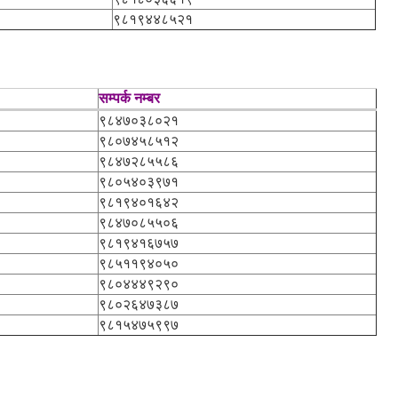
९८१९४४८५२१
सम्पर्क नम्बर
९८४७०३८०२१
९८०७४५८५१२
९८४७२८५५८६
९८०५४०३९७१
९८१९४०१६४२
९८४७०८५५०६
९८१९४१६७५७
९८५११९४०५०
९८०४४४९२९०
९८०२६४७३८७
९८१५४७५९९७