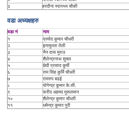
३
हरदौना स्वास्थ्य चौकी
वडा अध्यक्षहरु
वडा नं
नाम
१
प्रमोद कुमार चौधरी
२
इनामुल्ला तेली
३
नैन दास मुराउ
४
शैलेन्द्रनाथ शुक्ल
५
छेदी प्रसाद कुर्मी
६
राम सिंह कुर्मि चौधरी
७
रामरुप बढई
८
योगेन्द्र कुमार के.सी.
९
फरीद अहमद मुसलमान
१०
शैलेन्द्र कुमार चौधरी
११
धमेन्द्र कुमार पुरी