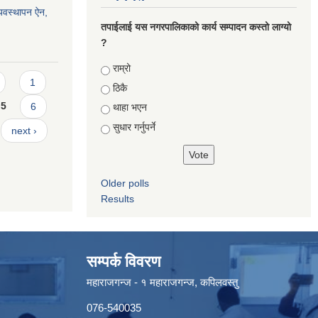
्यवस्थापन ऐन,
तपाईलाई यस नगरपालिकाको कार्य सम्पादन कस्तो लाग्यो
?
Choices
राम्रो
1
ठिकै
5
6
थाहा भएन
सुधार गर्नुपर्ने
next ›
Older polls
Results
सम्पर्क विवरण
महाराजगन्ज - १ महाराजगन्ज, कपिलवस्तु
076-540035