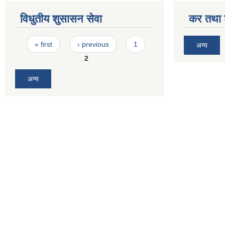
विधुतीय शुसासन सेवा
कर तथा श
Pages
« first
‹ previous
1
अन्य
2
अन्य