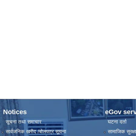
Notices
eGov serv
सूचना तथा समाचार
घटना दर्ता
सार्वजनिक खरीद /बोलपत्र सूचना
सामाजिक सुरक्ष