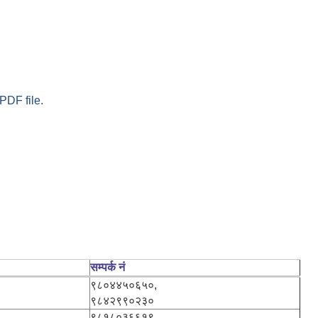
PDF file.
सम्पर्क नं
९८०४४५०६५०,
९८४२९९०२३०
९८१८०३६६१९