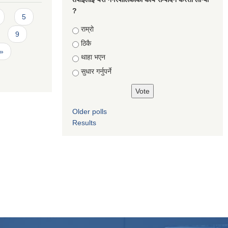
?
5
Choices
राम्रो
9
ठिकै
 »
थाहा भएन
सुधार गर्नुपर्ने
Older polls
Results