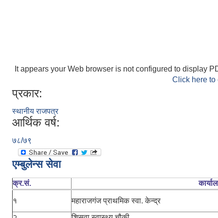
It appears your Web browser is not configured to display PD
Click here to
प्रकार:
स्थानीय राजपत्र
आर्थिक वर्ष:
७८/७९
एम्बुलेन्स सेवा
क्र.सं.
कार्या
१
महाराजगंज प्राथमिक स्वा. केन्द्र
२
शिसवा स्वास्थ्य चौकी