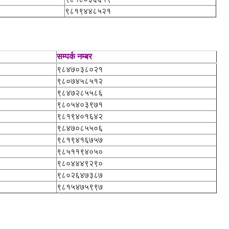
९८१९४४८५२१
सम्पर्क नम्बर
९८४७०३८०२१
९८०७४५८५१२
९८४७२८५५८६
९८०५४०३९७१
९८१९४०१६४२
९८४७०८५५०६
९८१९४१६७५७
९८५११९४०५०
९८०४४४९२९०
९८०२६४७३८७
९८१५४७५९९७