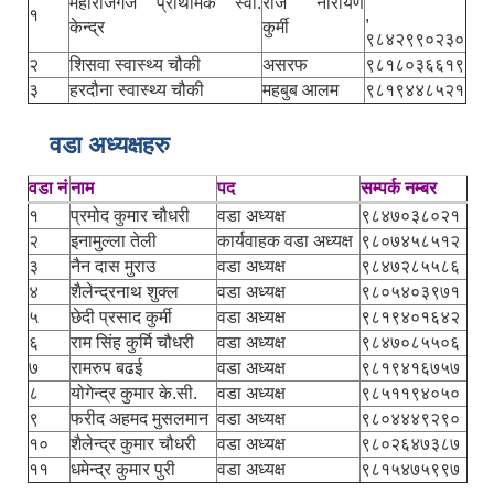
महाराजगंज प्राथमिक स्वा.
राज नारायण
१
,
केन्द्र
कुर्मी
९८४२९९०२३०
२
शिसवा स्वास्थ्य चौकी
असरफ
९८१८०३६६१९
३
हरदौना स्वास्थ्य चौकी
महबुब आलम
९८१९४४८५२१
वडा अध्यक्षहरु
वडा नं
नाम
पद
सम्पर्क नम्बर
१
प्रमोद कुमार चौधरी
वडा अध्यक्ष
९८४७०३८०२१
२
इनामुल्ला तेली
कार्यवाहक वडा अध्यक्ष
९८०७४५८५१२
३
नैन दास मुराउ
वडा अध्यक्ष
९८४७२८५५८६
४
शैलेन्द्रनाथ शुक्ल
वडा अध्यक्ष
९८०५४०३९७१
५
छेदी प्रसाद कुर्मी
वडा अध्यक्ष
९८१९४०१६४२
६
राम सिंह कुर्मि चौधरी
वडा अध्यक्ष
९८४७०८५५०६
७
रामरुप बढई
वडा अध्यक्ष
९८१९४१६७५७
८
योगेन्द्र कुमार के.सी.
वडा अध्यक्ष
९८५११९४०५०
९
फरीद अहमद मुसलमान
वडा अध्यक्ष
९८०४४४९२९०
१०
शैलेन्द्र कुमार चौधरी
वडा अध्यक्ष
९८०२६४७३८७
११
धमेन्द्र कुमार पुरी
वडा अध्यक्ष
९८१५४७५९९७