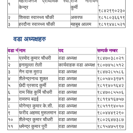
महाराजगंज प्राथमिक स्वा.
राज नारायण
१
,
केन्द्र
कुर्मी
९८४२९९०२३०
२
शिसवा स्वास्थ्य चौकी
असरफ
९८१८०३६६१९
३
हरदौना स्वास्थ्य चौकी
महबुब आलम
९८१९४४८५२१
वडा अध्यक्षहरु
वडा नं
नाम
पद
सम्पर्क नम्बर
१
प्रमोद कुमार चौधरी
वडा अध्यक्ष
९८४७०३८०२१
२
इनामुल्ला तेली
कार्यवाहक वडा अध्यक्ष
९८०७४५८५१२
३
नैन दास मुराउ
वडा अध्यक्ष
९८४७२८५५८६
४
शैलेन्द्रनाथ शुक्ल
वडा अध्यक्ष
९८०५४०३९७१
५
छेदी प्रसाद कुर्मी
वडा अध्यक्ष
९८१९४०१६४२
६
राम सिंह कुर्मि चौधरी
वडा अध्यक्ष
९८४७०८५५०६
७
रामरुप बढई
वडा अध्यक्ष
९८१९४१६७५७
८
योगेन्द्र कुमार के.सी.
वडा अध्यक्ष
९८५११९४०५०
९
फरीद अहमद मुसलमान
वडा अध्यक्ष
९८०४४४९२९०
१०
शैलेन्द्र कुमार चौधरी
वडा अध्यक्ष
९८०२६४७३८७
११
धमेन्द्र कुमार पुरी
वडा अध्यक्ष
९८१५४७५९९७