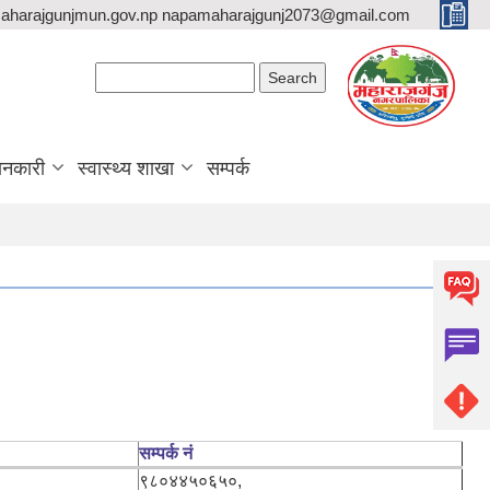
aharajgunjmun.gov.np napamaharajgunj2073@gmail.com
Search form
Search
ानकारी
स्वास्थ्य शाखा
सम्पर्क
सम्पर्क नं
९८०४४५०६५०,