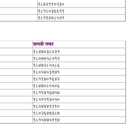
९८४२९९०२३०
९८१८०३६६१९
९८१९४४८५२१
सम्पर्क नम्बर
९८४७०३८०२१
९८०७४५८५१२
९८४७२८५५८६
९८०५४०३९७१
९८१९४०१६४२
९८४७०८५५०६
९८१९४१६७५७
९८५११९४०५०
९८०४४४९२९०
९८०२६४७३८७
९८१५४७५९९७