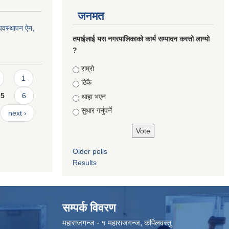
जनमत
्यवस्थापन ऐन,
तपाईलाई यस नगरपालिकाको कार्य सम्पादन कस्तो लाग्यो
?
Choices
राम्रो
1
ठिकै
5
6
थाहा भएन
सुधार गर्नुपर्ने
next ›
Older polls
Results
सम्पर्क विवरण
महाराजगन्ज - १ महाराजगन्ज, कपिलवस्तु