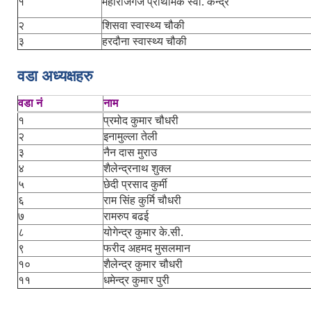
१
महाराजगंज प्राथमिक स्वा. केन्द्र
२
शिसवा स्वास्थ्य चौकी
३
हरदौना स्वास्थ्य चौकी
वडा अध्यक्षहरु
वडा नं
नाम
१
प्रमोद कुमार चौधरी
२
इनामुल्ला तेली
३
नैन दास मुराउ
४
शैलेन्द्रनाथ शुक्ल
५
छेदी प्रसाद कुर्मी
६
राम सिंह कुर्मि चौधरी
७
रामरुप बढई
८
योगेन्द्र कुमार के.सी.
९
फरीद अहमद मुसलमान
१०
शैलेन्द्र कुमार चौधरी
११
धमेन्द्र कुमार पुरी