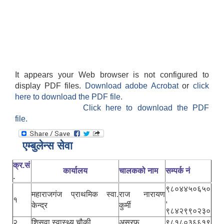
It appears your Web browser is not configured to
display PDF files.
Download adobe Acrobat
or
click
here to download the PDF file.
Click here to download the PDF
file.
एम्बुलेन्स सेवा
क्र.सं
कार्यालय
चालकको नाम
सम्पर्क नं
.
९८०४४५०६५०
महाराजगंज प्राथमिक स्वा.
राज नारायण
१
,
केन्द्र
कुर्मी
९८४२९९०२३०
२
शिसवा स्वास्थ्य चौकी
असरफ
९८१८०३६६१९