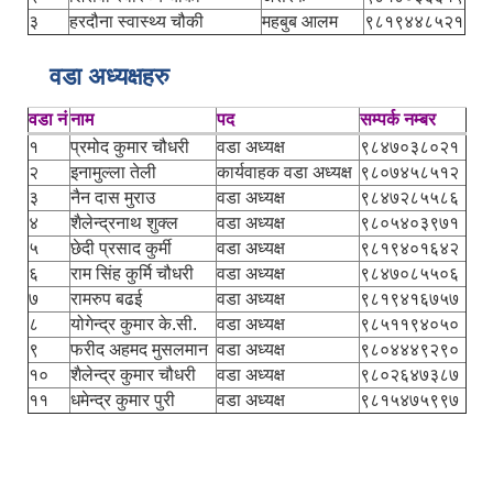
३
हरदौना स्वास्थ्य चौकी
महबुब आलम
९८१९४४८५२१
वडा अध्यक्षहरु
वडा नं
नाम
पद
सम्पर्क नम्बर
१
प्रमोद कुमार चौधरी
वडा अध्यक्ष
९८४७०३८०२१
२
इनामुल्ला तेली
कार्यवाहक वडा अध्यक्ष
९८०७४५८५१२
३
नैन दास मुराउ
वडा अध्यक्ष
९८४७२८५५८६
४
शैलेन्द्रनाथ शुक्ल
वडा अध्यक्ष
९८०५४०३९७१
५
छेदी प्रसाद कुर्मी
वडा अध्यक्ष
९८१९४०१६४२
६
राम सिंह कुर्मि चौधरी
वडा अध्यक्ष
९८४७०८५५०६
७
रामरुप बढई
वडा अध्यक्ष
९८१९४१६७५७
८
योगेन्द्र कुमार के.सी.
वडा अध्यक्ष
९८५११९४०५०
९
फरीद अहमद मुसलमान
वडा अध्यक्ष
९८०४४४९२९०
१०
शैलेन्द्र कुमार चौधरी
वडा अध्यक्ष
९८०२६४७३८७
११
धमेन्द्र कुमार पुरी
वडा अध्यक्ष
९८१५४७५९९७