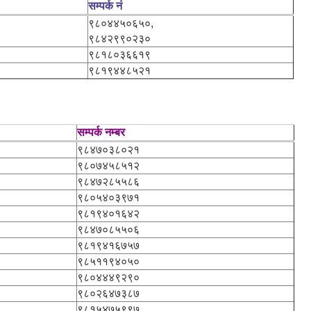
सम्पर्क नं
९८०४४५०६५०,
९८४२९९०२३०
९८१८०३६६१९
९८१९४४८५२१
सम्पर्क नम्बर
९८४७०३८०२१
९८०७४५८५१२
९८४७२८५५८६
९८०५४०३९७१
९८१९४०१६४२
९८४७०८५५०६
९८१९४१६७५७
९८५११९४०५०
९८०४४४९२९०
९८०२६४७३८७
९८१५४७५९९७