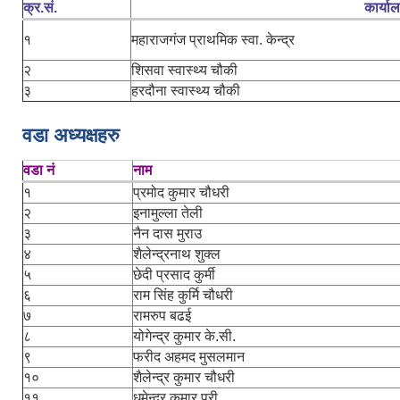
क्र.सं.
कार्या
१
महाराजगंज प्राथमिक स्वा. केन्द्र
२
शिसवा स्वास्थ्य चौकी
३
हरदौना स्वास्थ्य चौकी
वडा अध्यक्षहरु
वडा नं
नाम
१
प्रमोद कुमार चौधरी
२
इनामुल्ला तेली
३
नैन दास मुराउ
४
शैलेन्द्रनाथ शुक्ल
५
छेदी प्रसाद कुर्मी
६
राम सिंह कुर्मि चौधरी
७
रामरुप बढई
८
योगेन्द्र कुमार के.सी.
९
फरीद अहमद मुसलमान
१०
शैलेन्द्र कुमार चौधरी
११
धमेन्द्र कुमार पुरी