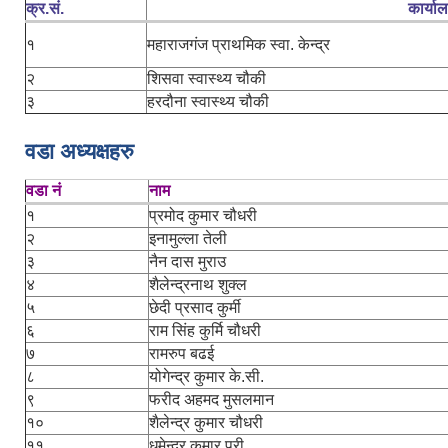
क्र.सं.
कार्या
१
महाराजगंज प्राथमिक स्वा. केन्द्र
२
शिसवा स्वास्थ्य चौकी
३
हरदौना स्वास्थ्य चौकी
वडा अध्यक्षहरु
वडा नं
नाम
१
प्रमोद कुमार चौधरी
२
इनामुल्ला तेली
३
नैन दास मुराउ
४
शैलेन्द्रनाथ शुक्ल
५
छेदी प्रसाद कुर्मी
६
राम सिंह कुर्मि चौधरी
७
रामरुप बढई
८
योगेन्द्र कुमार के.सी.
९
फरीद अहमद मुसलमान
१०
शैलेन्द्र कुमार चौधरी
११
धमेन्द्र कुमार पुरी