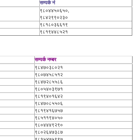
सम्पर्क नं
९८०४४५०६५०,
९८४२९९०२३०
९८१८०३६६१९
९८१९४४८५२१
सम्पर्क नम्बर
९८४७०३८०२१
९८०७४५८५१२
९८४७२८५५८६
९८०५४०३९७१
९८१९४०१६४२
९८४७०८५५०६
९८१९४१६७५७
९८५११९४०५०
९८०४४४९२९०
९८०२६४७३८७
९८१५४७५९९७