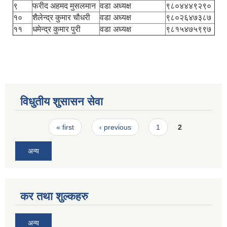
९
फरीद अहमद मुसलमान
वडा अध्यक्ष
९८०४४४९२९०
१०
शैलेन्द्र कुमार चौधरी
वडा अध्यक्ष
९८०२६४७३८७
११
धमेन्द्र कुमार पुरी
वडा अध्यक्ष
९८१५४७५९९७
विधुतीय शुसासन सेवा
Pages
« first
‹ previous
1
2
अन्य
कर तथा शुल्कहरु
अन्य