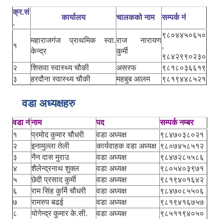
क्र.सं
कार्यालय
चालकको नाम
सम्पर्क नं
.
९८०४४५०६५०
महाराजगंज प्राथमिक स्वा.
राज नारायण
१
,
केन्द्र
कुर्मी
९८४२९९०२३०
२
शिसवा स्वास्थ्य चौकी
असरफ
९८१८०३६६१९
३
हरदौना स्वास्थ्य चौकी
महबुब आलम
९८१९४४८५२१
वडा अध्यक्षहरु
वडा नं
नाम
पद
सम्पर्क नम्बर
१
प्रमोद कुमार चौधरी
वडा अध्यक्ष
९८४७०३८०२१
२
इनामुल्ला तेली
कार्यवाहक वडा अध्यक्ष
९८०७४५८५१२
३
नैन दास मुराउ
वडा अध्यक्ष
९८४७२८५५८६
४
शैलेन्द्रनाथ शुक्ल
वडा अध्यक्ष
९८०५४०३९७१
५
छेदी प्रसाद कुर्मी
वडा अध्यक्ष
९८१९४०१६४२
६
राम सिंह कुर्मि चौधरी
वडा अध्यक्ष
९८४७०८५५०६
७
रामरुप बढई
वडा अध्यक्ष
९८१९४१६७५७
८
योगेन्द्र कुमार के.सी.
वडा अध्यक्ष
९८५११९४०५०