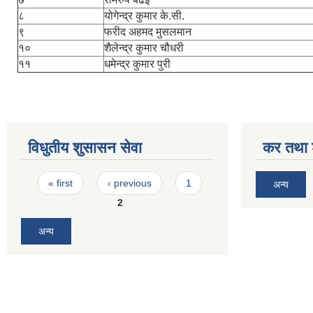
८
योगेन्द्र कुमार के.सी.
९
फरीद अहमद मुसलमान
१०
शैलेन्द्र कुमार चौधरी
११
धमेन्द्र कुमार पुरी
विधुतीय शुसासन सेवा
कर तथा श
Pages
« first
‹ previous
1
अन्य
2
अन्य