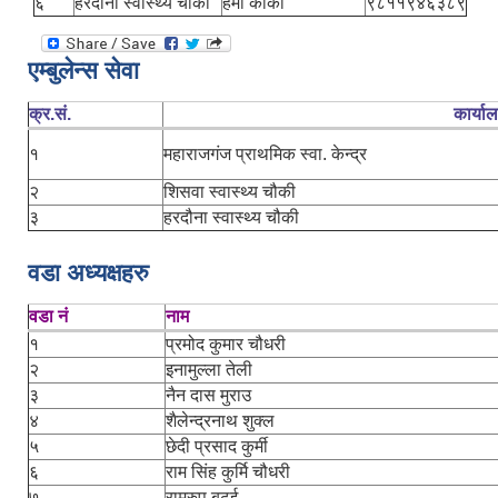
६
हरदौना स्वास्थ्य चौकी
हेमा कार्की
९८११९४६३८९
एम्बुलेन्स सेवा
क्र.सं.
कार्या
१
महाराजगंज प्राथमिक स्वा. केन्द्र
२
शिसवा स्वास्थ्य चौकी
३
हरदौना स्वास्थ्य चौकी
वडा अध्यक्षहरु
वडा नं
नाम
१
प्रमोद कुमार चौधरी
२
इनामुल्ला तेली
३
नैन दास मुराउ
४
शैलेन्द्रनाथ शुक्ल
५
छेदी प्रसाद कुर्मी
६
राम सिंह कुर्मि चौधरी
७
रामरुप बढई