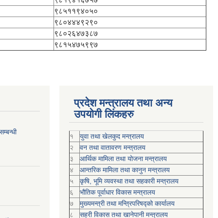
९८५११९४०५०
९८०४४४९२९०
९८०२६४७३८७
९८१५४७५९९७
प्रदेश मन्त्रालय तथा अन्य
उपयोगी लिंकहरु
म्बन्धी
१
युवा तथा खेलकुद मन्त्रालय
२
वन तथा वातावरण मन्त्रालय
३
आर्थिक मामिला तथा योजना मन्त्रालय
४
आन्तरिक मामिला तथा कानुन मन्त्रालय
५
कृषि, भूमि व्यवस्था तथा सहकारी मन्त्रालय
६
भौतिक पूर्वाधार विकास मन्त्रालय
७
मुख्यमन्त्री तथा मन्त्रिपरिषद्को कार्यालय
८
सहरी विकास तथा खानेपानी मन्त्रालय