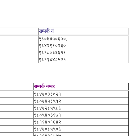
सम्पर्क नं
९८०४४५०६५०,
९८४२९९०२३०
९८१८०३६६१९
९८१९४४८५२१
सम्पर्क नम्बर
९८४७०३८०२१
९८०७४५८५१२
९८४७२८५५८६
९८०५४०३९७१
९८१९४०१६४२
९८४७०८५५०६
९८१९४१६७५७