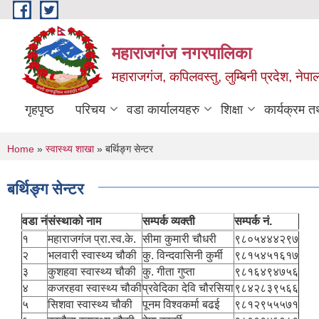
Skip to main content
महाराजगंज नगरपालिका
महाराजगंज, कपिलवस्तु, लुम्बिनी प्रदेश, नेपा
गृहपृष्ठ
परिचय
वडा कार्यालयहरु
शिक्षा
कार्यक्रम 
You are here
Home
»
स्वास्थ्य शाखा
» बर्थिङ्ग सेन्टर
बर्थिङ्ग सेन्टर
वडा नं
संस्थाको नाम
सम्पर्क व्यक्ती
सम्पर्क नं.
१
महाराजगंज प्रा.स्व.के.
सीमा कुमारी चौधरी
९८०५४४४२९७
२
भलवारी स्वास्थ्य चौकी
कु. विन्दवासिनी कुर्मी
९८१५४५१६१७
३
कुशहवा स्वास्थ्य चौकी
कु. गीता गुप्ता
९८१६४९४७५६
४
कजरहवा स्वास्थ्य चौकी
प्रवेदिका देवि चौरसिया
९८४२८३९५६६
५
सिशवा स्वास्थ्य चौकी
पूनम विश्वकर्मा बढई
९८१२९५५५७१