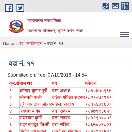
Skip to main content
महाराजगंज नगरपालिका
महाराजगंज, कपिलवस्तु, लुम्बिनी प्रदेश, नेपाल
You are here
Home
»
वडा कार्यालयहरु
» वडा नं. ११
वडा नं. ११
Submitted on:
Tue, 07/10/2018 - 14:54
क्र.सं
नाम थर
पद
फोन नं
१
धमेन्द्र कुमार पुरी
वडा अध्यक्ष
९८१५४७५९९७
२
सोनमती पासी
दलित महिला सदस्य
९८२१०७८२११
३
श्री चानतारा लोहार
महिला सदस्य
९८१५४३८६३१
४
अवधेश यादव
वडा सदस्य
९८४७१९३६५१
५
राधेश्याम कुर्मी
वडा सदस्य
९८११९५०७५१
६
रुद्र बहादुर जि.सी
वडा सचिव
९८६७००४८२६
७
बिनोद जयसवाल
कार्यालय सहायक
९८११९३१५२८