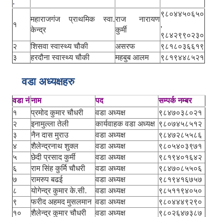
.
९८०४४५०६५०
महाराजगंज प्राथमिक स्वा.
राज नारायण
१
,
केन्द्र
कुर्मी
९८४२९९०२३०
२
शिसवा स्वास्थ्य चौकी
असरफ
९८१८०३६६१९
३
हरदौना स्वास्थ्य चौकी
महबुब आलम
९८१९४४८५२१
वडा अध्यक्षहरु
वडा नं
नाम
पद
सम्पर्क नम्बर
१
प्रमोद कुमार चौधरी
वडा अध्यक्ष
९८४७०३८०२१
२
इनामुल्ला तेली
कार्यवाहक वडा अध्यक्ष
९८०७४५८५१२
३
नैन दास मुराउ
वडा अध्यक्ष
९८४७२८५५८६
४
शैलेन्द्रनाथ शुक्ल
वडा अध्यक्ष
९८०५४०३९७१
५
छेदी प्रसाद कुर्मी
वडा अध्यक्ष
९८१९४०१६४२
६
राम सिंह कुर्मि चौधरी
वडा अध्यक्ष
९८४७०८५५०६
७
रामरुप बढई
वडा अध्यक्ष
९८१९४१६७५७
८
योगेन्द्र कुमार के.सी.
वडा अध्यक्ष
९८५११९४०५०
९
फरीद अहमद मुसलमान
वडा अध्यक्ष
९८०४४४९२९०
१०
शैलेन्द्र कुमार चौधरी
वडा अध्यक्ष
९८०२६४७३८७