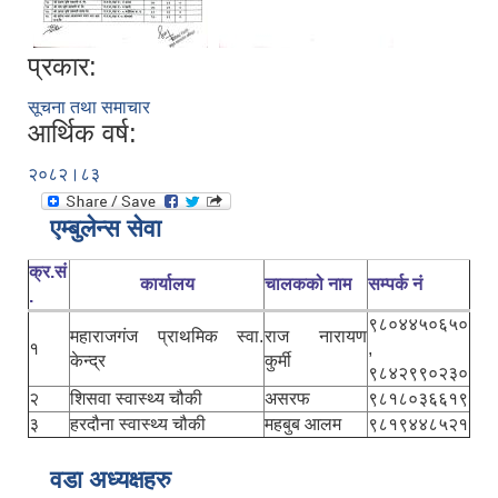
प्रकार:
सूचना तथा समाचार
आर्थिक वर्ष:
२०८२।८३
एम्बुलेन्स सेवा
क्र.सं
कार्यालय
चालकको नाम
सम्पर्क नं
.
९८०४४५०६५०
महाराजगंज प्राथमिक स्वा.
राज नारायण
१
,
केन्द्र
कुर्मी
९८४२९९०२३०
२
शिसवा स्वास्थ्य चौकी
असरफ
९८१८०३६६१९
३
हरदौना स्वास्थ्य चौकी
महबुब आलम
९८१९४४८५२१
वडा अध्यक्षहरु