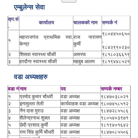
एम्बुलेन्स सेवा
क्र.सं
कार्यालय
चालकको नाम
सम्पर्क नं
.
९८०४४५०६५०
महाराजगंज प्राथमिक स्वा.
राज नारायण
१
,
केन्द्र
कुर्मी
९८४२९९०२३०
२
शिसवा स्वास्थ्य चौकी
असरफ
९८१८०३६६१९
३
हरदौना स्वास्थ्य चौकी
महबुब आलम
९८१९४४८५२१
वडा अध्यक्षहरु
वडा नं
नाम
पद
सम्पर्क नम्बर
१
प्रमोद कुमार चौधरी
वडा अध्यक्ष
९८४७०३८०२१
२
इनामुल्ला तेली
कार्यवाहक वडा अध्यक्ष
९८०७४५८५१२
३
नैन दास मुराउ
वडा अध्यक्ष
९८४७२८५५८६
४
शैलेन्द्रनाथ शुक्ल
वडा अध्यक्ष
९८०५४०३९७१
५
छेदी प्रसाद कुर्मी
वडा अध्यक्ष
९८१९४०१६४२
६
राम सिंह कुर्मि चौधरी
वडा अध्यक्ष
९८४७०८५५०६