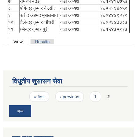
७
रामरुप बढई
वडा अध्यक्ष
९८१९४१६७५७
८
योगेन्द्र कुमार के.सी.
वडा अध्यक्ष
९८५११९४०५०
९
फरीद अहमद मुसलमान
वडा अध्यक्ष
९८०४४४९२९०
१०
शैलेन्द्र कुमार चौधरी
वडा अध्यक्ष
९८०२६४७३८७
११
धमेन्द्र कुमार पुरी
वडा अध्यक्ष
९८१५४७५९९७
Primary tabs
View
(active tab)
Results
विधुतीय शुसासन सेवा
Pages
« first
‹ previous
1
2
अन्य