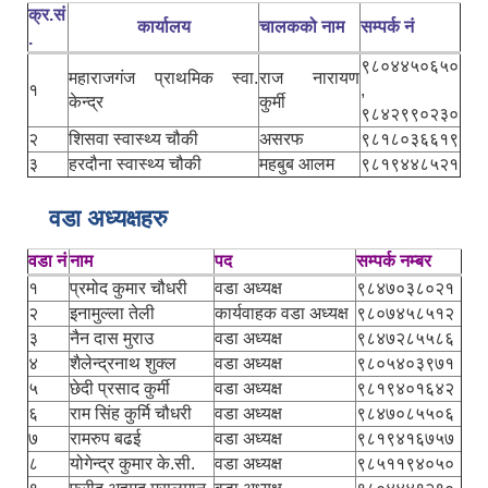
क्र.सं
कार्यालय
चालकको नाम
सम्पर्क नं
.
९८०४४५०६५०
महाराजगंज प्राथमिक स्वा.
राज नारायण
१
,
केन्द्र
कुर्मी
९८४२९९०२३०
२
शिसवा स्वास्थ्य चौकी
असरफ
९८१८०३६६१९
३
हरदौना स्वास्थ्य चौकी
महबुब आलम
९८१९४४८५२१
वडा अध्यक्षहरु
वडा नं
नाम
पद
सम्पर्क नम्बर
१
प्रमोद कुमार चौधरी
वडा अध्यक्ष
९८४७०३८०२१
२
इनामुल्ला तेली
कार्यवाहक वडा अध्यक्ष
९८०७४५८५१२
३
नैन दास मुराउ
वडा अध्यक्ष
९८४७२८५५८६
४
शैलेन्द्रनाथ शुक्ल
वडा अध्यक्ष
९८०५४०३९७१
५
छेदी प्रसाद कुर्मी
वडा अध्यक्ष
९८१९४०१६४२
६
राम सिंह कुर्मि चौधरी
वडा अध्यक्ष
९८४७०८५५०६
७
रामरुप बढई
वडा अध्यक्ष
९८१९४१६७५७
८
योगेन्द्र कुमार के.सी.
वडा अध्यक्ष
९८५११९४०५०