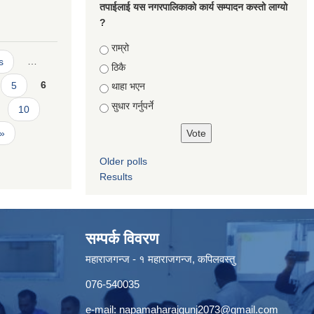
तपाईलाई यस नगरपालिकाको कार्य सम्पादन कस्तो लाग्यो
?
Choices
राम्रो
s
…
ठिकै
5
6
थाहा भएन
सुधार गर्नुपर्ने
10
 »
Older polls
Results
सम्पर्क विवरण
महाराजगन्ज - १ महाराजगन्ज, कपिलवस्तु
076-540035
e-mail:
napamaharajgunj2073@gmail.com