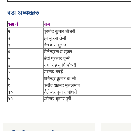
वडा अध्यक्षहरु
वडा नं
नाम
१
प्रमोद कुमार चौधरी
२
इनामुल्ला तेली
३
नैन दास मुराउ
४
शैलेन्द्रनाथ शुक्ल
५
छेदी प्रसाद कुर्मी
६
राम सिंह कुर्मि चौधरी
७
रामरुप बढई
८
योगेन्द्र कुमार के.सी.
९
फरीद अहमद मुसलमान
१०
शैलेन्द्र कुमार चौधरी
११
धमेन्द्र कुमार पुरी