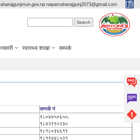
aharajgunjmun.gov.np napamaharajgunj2073@gmail.com
Search form
Search
ानकारी
स्वास्थ्य शाखा
सम्पर्क
सम्पर्क नं
९८०४४५०६५०,
९८४२९९०२३०
९८१८०३६६१९
९८१९४४८५२१