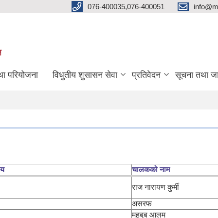
076-400035,076-400051
info@m
ल
तथा परियोजना
विधुतीय शुसासन सेवा
प्रतिवेदन
सूचना तथा ज
लय
चालकको नाम
राज नारायण कुर्मी
असरफ
महबुब आलम