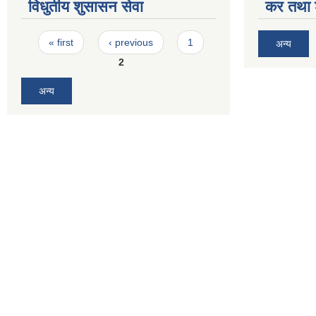
विधुतीय शुसासन सेवा
कर तथा श
Pages
« first
‹ previous
1
अन्य
2
अन्य