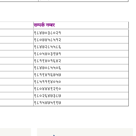
सम्पर्क नम्बर
९८४७०३८०२१
९८०७४५८५१२
९८४७२८५५८६
९८०५४०३९७१
९८१९४०१६४२
९८४७०८५५०६
९८१९४१६७५७
९८५११९४०५०
९८०४४४९२९०
९८०२६४७३८७
९८१५४७५९९७