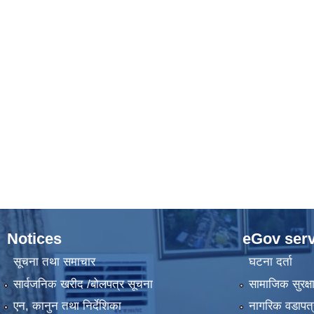
Notices
eGov serv
सूचना तथा समाचार
घटना दर्ता
सार्वजनिक खरीद /बोलपत्र सूचना
सामाजिक सुरक्ष
एन, कानुन तथा निर्देशिका
नागरिक वडापत्