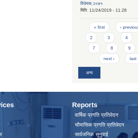
विधेयक,२०७५
मिति:
11/24/2019 - 11:28
Pages
« first
‹ previou
2
3
4
7
8
9
next ›
last
अन्य
ices
Reports
वार्षिक प्रगति प्रतिवेदन
ा
चौमासिक प्रगति प्रतिवेदन
र
सार्वजनिक सुनुवाई